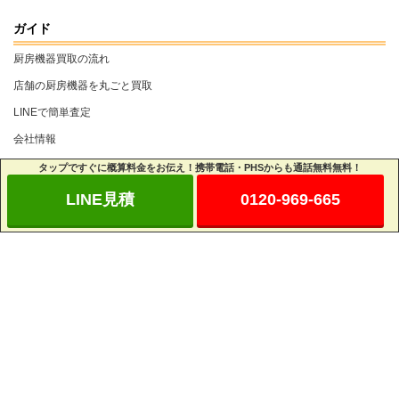
ガイド
厨房機器買取の流れ
店舗の厨房機器を丸ごと買取
LINEで簡単査定
会社情報
個人情報保護方針
タップですぐに概算料金をお伝え！携帯電話・PHSからも通話無料無料！
お問い合わせ
LINE見積
0120-969-665
よくあるご質問
相互リンクについて
スタッフブログ
■古物商許可 福岡県公安委員会 第 901011510105号 ■合同会社 福岡
Wish