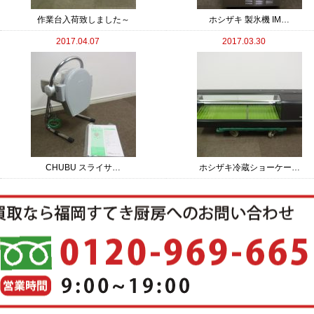
作業台入荷致しました～
ホシザキ 製氷機 IM…
2017.04.07
2017.03.30
CHUBU スライサ…
ホシザキ冷蔵ショーケー…