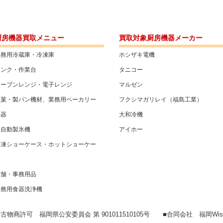
厨房機器買取メニュー
買取対象厨房機器メーカー
業務用冷蔵庫・冷凍庫
ホシザキ電機
シンク・作業台
タニコー
オーブンレンジ・電子レンジ
マルゼン
製菓・製パン機材、業務用ベーカリー
フクシマガリレイ（福島工業）
機器
大和冷機
全自動製氷機
アイホー
冷凍ショーケース・ホットショーケー
ス
店舗・事務用品
業務用食器洗浄機
■古物商許可 福岡県公安委員会 第 901011510105号 ■合同会社 福岡Wis