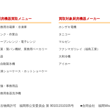
厨房機器買取メニュー
買取対象厨房機器メーカー
業務用冷蔵庫・冷凍庫
ホシザキ電機
シンク・作業台
タニコー
オーブンレンジ・電子レンジ
マルゼン
製菓・製パン機材、業務用ベーカリー
フクシマガリレイ（福島工業）
機器
大和冷機
全自動製氷機
アイホー
冷凍ショーケース・ホットショーケー
ス
店舗・事務用品
業務用食器洗浄機
■古物商許可 福岡県公安委員会 第 901011510105号 ■合同会社 福岡Wis