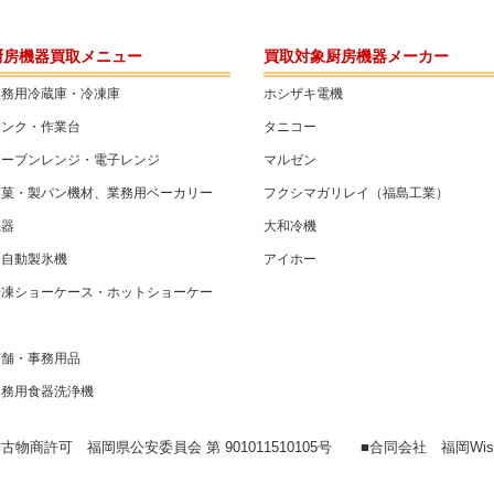
厨房機器買取メニュー
買取対象厨房機器メーカー
業務用冷蔵庫・冷凍庫
ホシザキ電機
シンク・作業台
タニコー
オーブンレンジ・電子レンジ
マルゼン
製菓・製パン機材、業務用ベーカリー
フクシマガリレイ（福島工業）
機器
大和冷機
全自動製氷機
アイホー
冷凍ショーケース・ホットショーケー
ス
店舗・事務用品
業務用食器洗浄機
■古物商許可 福岡県公安委員会 第 901011510105号 ■合同会社 福岡Wis