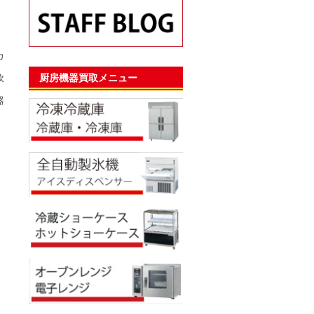
カ
厨房機器買取メニュー
炊
器