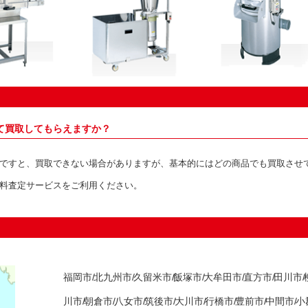
て買取してもらえますか？
ですと、買取できない場合がありますが、基本的にはどの商品でも買取させ
料査定サービスをご利用ください。
福岡市/
北九州市/
久留米市/
飯塚市/
大牟田市/
直方市/
田川市/
川市/
朝倉市/
八女市/
筑後市/
大川市/
行橋市/
豊前市/
中間市/
小