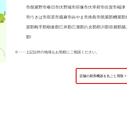
市/
筑紫野市/
春日市/
大野城市/
宗像市/
大宰府市/
古賀市/
福津
市/
うきは市/
宮若市/
嘉麻市/
みやま市/
糸島市/
筑紫郡/
糟屋郡/
賀郡/
鞍手郡/
朝倉郡/
三井郡/
三潴郡/
八女郡/
田川郡/
京都郡/
築
郡/
※‥‥上記以外の地域もお気軽にご相談ください。
店舗の厨房機器を丸ごと買取 >