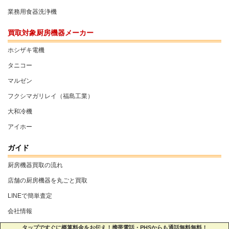
業務用食器洗浄機
買取対象厨房機器メーカー
ホシザキ電機
タニコー
マルゼン
フクシマガリレイ（福島工業）
大和冷機
アイホー
ガイド
厨房機器買取の流れ
店舗の厨房機器を丸ごと買取
LINEで簡単査定
会社情報
個人情報保護方針
タップですぐに概算料金をお伝え！携帯電話・PHSからも通話無料無料！