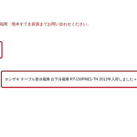
 福岡 熊本すてき厨房までお問い合わせください。
ホシザキ テーブル形冷蔵庫 台下冷蔵庫 RT-150PNE1-TH 2012年入荷しました »